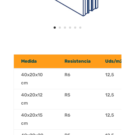
Medida
Resistencia
Uds/m2
Medida
Resistencia
Uds/m2
40x20x10
R6
12,5
cm
40x20x12
R5
12,5
cm
40x20x15
R6
12,5
cm