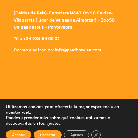
(Caldas de Reis)-Carretera N640 Km 1.8 Caldas-
Vilagarcía (lugar de Veigas de Almorzar) – 36650
Caldas de Reis – Pontevedra
Tél.: +34 986 54 00 07
Correo electrónico: info@prefhorvisa.com
Utilizamos cookies para ofrecerte la mejor experiencia en
Política de Privacidad
Aviso legal
nuestra web.
Puedes aprender más sobre qué cookies utilizamos o
Política de Cookies
desactivarlas en los
ajustes
.
Cerrar el banner de 
Aceptar
Rechazar
Ajustes
©2022 Prefhorvisa