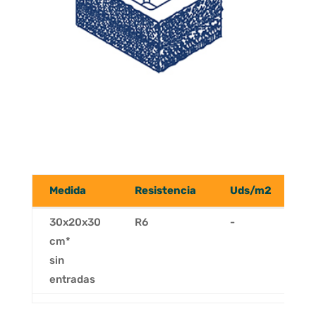
Medida
Resistencia
Uds/m2
U
Medida
Resistencia
Uds/m2
U
30x20x30
R6
-
5
cm*
sin
entradas