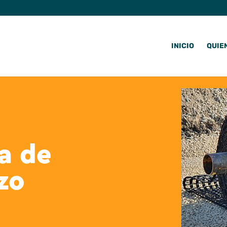
INICIO
QUIE
a de
zo