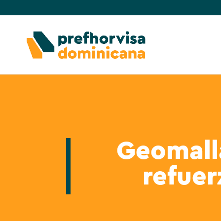
Geomall
refuer