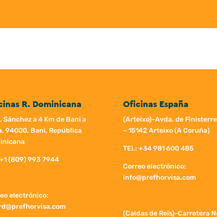
cinas R. Dominicana
Oficinas España
. Sánchez a 4 Km de Bani a
(Arteixo)-Avda. de Finisterre
, 94000, Bani, República
– 15142 Arteixo (A Coruña)
inicana
TEl.: +34 981 600 485
+1 (809) 993 7944
Correo electrónico:
info@prefhorvisa.com
eo electrónico:
ord@prefhorvisa.com
(Caldas de Reis)-Carretera 