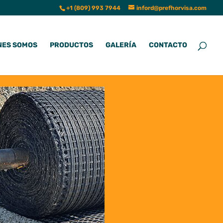
+1 (809) 993 7944
inford@prefhorvisa.com
NES SOMOS
PRODUCTOS
GALERÍA
CONTACTO