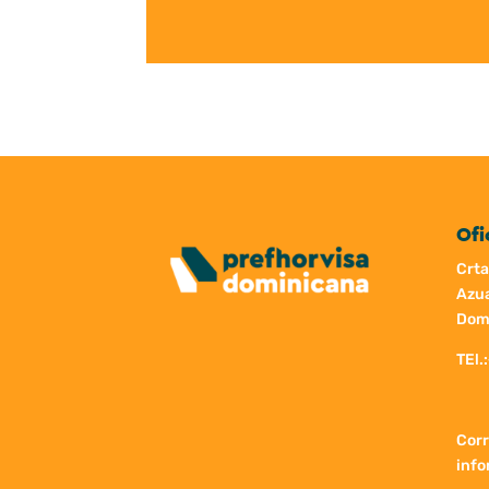
Ofi
Crta
Azua
Dom
TEl.:
Corr
inf