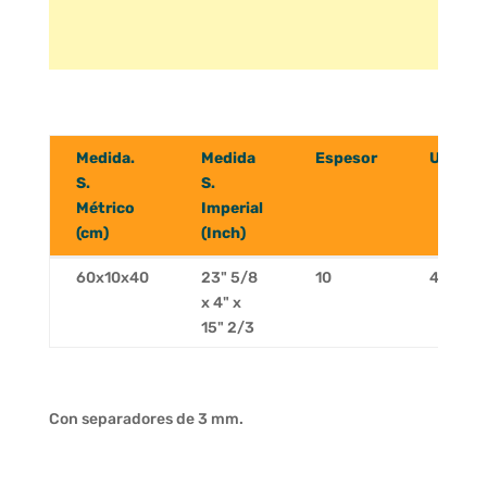
Medida.
Medida
Espesor
Uds/m
S.
S.
Métrico
Imperial
(cm)
(Inch)
Medida.
Medida
Espesor
Uds/m
60x10x40
23" 5/8
10
4,17
S.
S.
x 4" x
Métrico
Imperial
15" 2/3
(cm)
(Inch)
Con separadores de 3 mm.