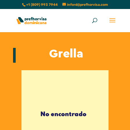
+1 (809) 993 7944
inford@prefhorvisa.com
Grella