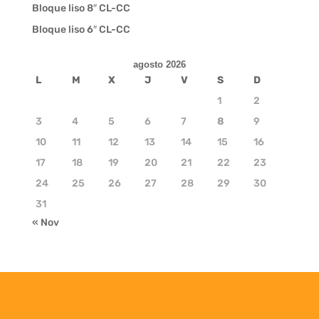
Bloque liso 8″ CL-CC
Bloque liso 6″ CL-CC
agosto 2026
L
M
X
J
V
S
D
1
2
3
4
5
6
7
8
9
10
11
12
13
14
15
16
17
18
19
20
21
22
23
24
25
26
27
28
29
30
31
« Nov